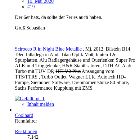
10. Mai 2020
#19
Der 6er hats, da sollte der 7er es auch haben.
Gruß Sebastian
Scirocco R in Night Blue Metallic
, Mj. 2012, Bilstein B14,
19er Talladega in Audi Titan Optik Matt, hinten 12er
Spurplatten, Alu Radlagergehäuse und Querlenker, Super Pro
ALK und Traggelenke, H&R Stabilisatoren, DTH AGA ab
Turbo mit TÜV DP,
HFI V2 Plus
Ansaugung vom
TTS/TTRS , Turbo Outlet, Wagner LLK, Autotech HD-
Pumpe, Siemoneit Software, Drehmomentstütze 80 Shore,
Sachs Performance Kupplung mit ZMS
1
Inhalt melden
Coolhard
Rennfahrer
Reaktionen
7.142