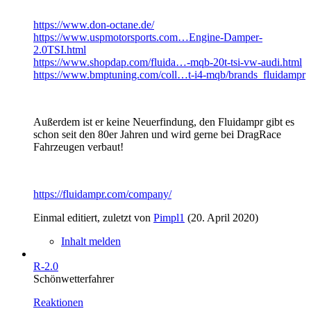
https://www.don-octane.de/
https://www.uspmotorsports.com…Engine-Damper-
2.0TSI.html
https://www.shopdap.com/fluida…-mqb-20t-tsi-vw-audi.html
https://www.bmptuning.com/coll…t-i4-mqb/brands_fluidampr
Außerdem ist er keine Neuerfindung, den Fluidampr gibt es
schon seit den 80er Jahren und wird gerne bei DragRace
Fahrzeugen verbaut!
https://fluidampr.com/company/
Einmal editiert, zuletzt von
Pimpl1
(
20. April 2020
)
Inhalt melden
R-2.0
Schönwetterfahrer
Reaktionen