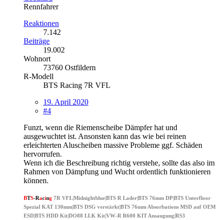
Rennfahrer
Reaktionen
7.142
Beiträge
19.002
Wohnort
73760 Ostfildern
R-Modell
BTS Racing 7R VFL
19. April 2020
#4
Funzt, wenn die Riemenscheibe Dämpfer hat und
ausgewuchtet ist. Ansonsten kann das wie bei reinen
erleichterten Aluscheiben massive Probleme ggf. Schäden
hervorrufen.
Wenn ich die Beschreibung richtig verstehe, sollte das also im
Rahmen von Dämpfung und Wucht ordentlich funktionieren
können.
B
T
S
-
R
a
c
i
n
g
7R VFL|Midnightblue|BTS R Lader|BTS 76mm DP|BTS Unterfloor
Spezial KAT 130mm|BTS DSG verstärkt|BTS 76mm Absorbations MSD auf OEM
ESD|BTS HDD Kit|DO88 LLK Kit|VW-R R600 KIT Ansaugung|RS3