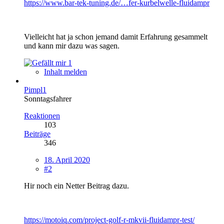
https://www.bar-tek-tuning.de/…fer-kurbelwelle-fluidampr
Vielleicht hat ja schon jemand damit Erfahrung gesammelt
und kann mir dazu was sagen.
1
Inhalt melden
Pimpl1
Sonntagsfahrer
Reaktionen
103
Beiträge
346
18. April 2020
#2
Hir noch ein Netter Beitrag dazu.
https://motoiq.com/project-golf-r-mkvii-fluidampr-test/