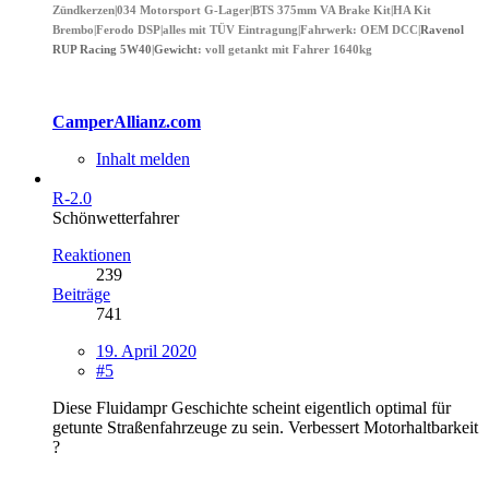
Zündkerzen|034 Motorsport G-Lager|BTS 375mm VA Brake Kit|HA Kit
Brembo|Ferodo DSP|alles mit TÜV Eintragung|
Fahrwerk
: OEM DCC|
Ravenol
RUP Racing 5W40
|
Gewicht
: voll getankt mit Fahrer 1640kg
CamperAllianz.com
Inhalt melden
R-2.0
Schönwetterfahrer
Reaktionen
239
Beiträge
741
19. April 2020
#5
Diese Fluidampr Geschichte scheint eigentlich optimal für
getunte Straßenfahrzeuge zu sein. Verbessert Motorhaltbarkeit
?