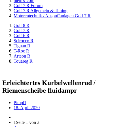
meinR.com
Golf 7 R Forum
Golf 7 R Allgemein & Tuning
Motorentechnik / Auspuffanlagen Golf 7 R
Golf 8 R
Golf 7 R
Golf 6 R
Scirocco R
Tiguan R
T-Roc R
Arteon R
Touareg R
Erleichtertes Kurbelwellenrad /
Riemenscheibe fluidampr
Pimpl1
18. April 2020
1
Seite 1 von 3