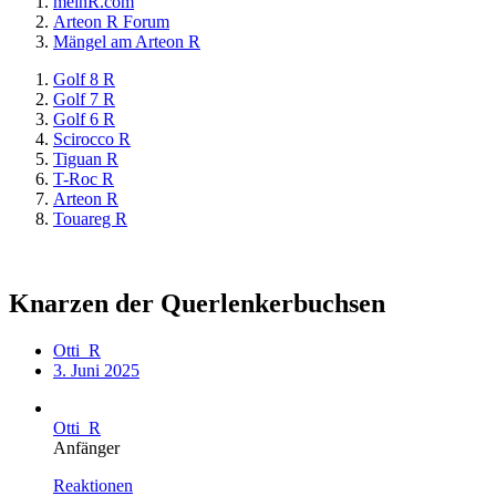
meinR.com
Arteon R Forum
Mängel am Arteon R
Golf 8 R
Golf 7 R
Golf 6 R
Scirocco R
Tiguan R
T-Roc R
Arteon R
Touareg R
Knarzen der Querlenkerbuchsen
Otti_R
3. Juni 2025
Otti_R
Anfänger
Reaktionen