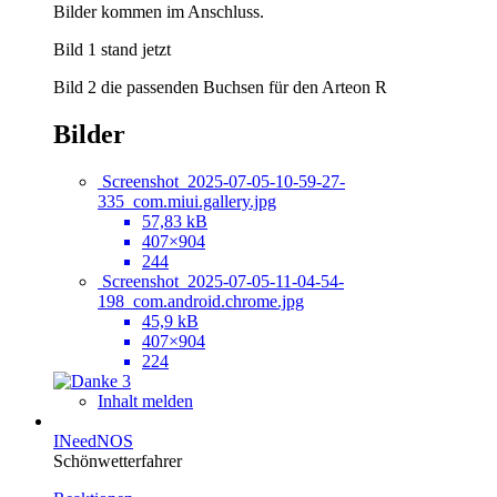
Bilder kommen im Anschluss.
Bild 1 stand jetzt
Bild 2 die passenden Buchsen für den Arteon R
Bilder
Screenshot_2025-07-05-10-59-27-
335_com.miui.gallery.jpg
57,83 kB
407×904
244
Screenshot_2025-07-05-11-04-54-
198_com.android.chrome.jpg
45,9 kB
407×904
224
3
Inhalt melden
INeedNOS
Schönwetterfahrer