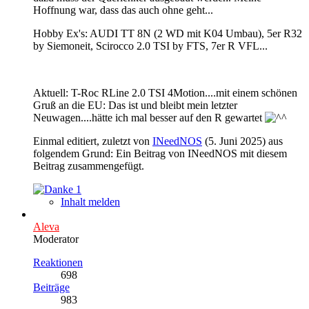
Hoffnung war, dass das auch ohne geht...
Hobby Ex's: AUDI TT 8N (2 WD mit K04 Umbau), 5er R32
by Siemoneit, Scirocco 2.0 TSI by FTS, 7er R VFL...
Aktuell: T-Roc RLine 2.0 TSI 4Motion....mit einem schönen
Gruß an die EU: Das ist und bleibt mein letzter
Neuwagen....hätte ich mal besser auf den R gewartet
Einmal editiert, zuletzt von
INeedNOS
(
5. Juni 2025
) aus
folgendem Grund: Ein Beitrag von INeedNOS mit diesem
Beitrag zusammengefügt.
1
Inhalt melden
Aleva
Moderator
Reaktionen
698
Beiträge
983