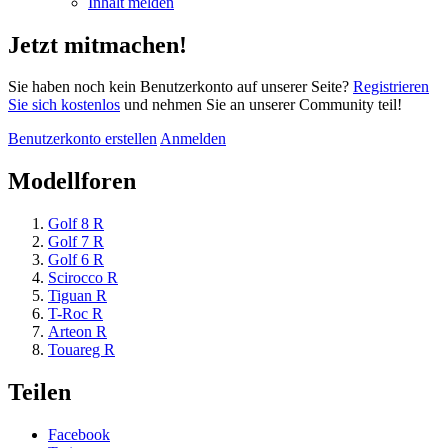
Inhalt melden
Jetzt mitmachen!
Sie haben noch kein Benutzerkonto auf unserer Seite?
Registrieren
Sie sich kostenlos
und nehmen Sie an unserer Community teil!
Benutzerkonto erstellen
Anmelden
Modellforen
Golf 8 R
Golf 7 R
Golf 6 R
Scirocco R
Tiguan R
T-Roc R
Arteon R
Touareg R
Teilen
Facebook