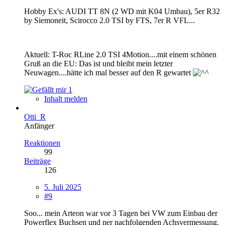
Hobby Ex's: AUDI TT 8N (2 WD mit K04 Umbau), 5er R32
by Siemoneit, Scirocco 2.0 TSI by FTS, 7er R VFL...
Aktuell: T-Roc RLine 2.0 TSI 4Motion....mit einem schönen
Gruß an die EU: Das ist und bleibt mein letzter
Neuwagen....hätte ich mal besser auf den R gewartet
1
Inhalt melden
Otti_R
Anfänger
Reaktionen
99
Beiträge
126
5. Juli 2025
#9
Soo... mein Arteon war vor 3 Tagen bei VW zum Einbau der
Powerflex Buchsen und ner nachfolgenden Achsvermessung.