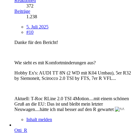
Reaktionen
372
Beiträge
1.238
5. Juli 2025
#10
Danke für den Bericht!
Wie sieht es mit Komfortminderungen aus?
Hobby Ex's: AUDI TT 8N (2 WD mit K04 Umbau), 5er R32
by Siemoneit, Scirocco 2.0 TSI by FTS, 7er R VFL...
Aktuell: T-Roc RLine 2.0 TSI 4Motion....mit einem schönen
Gruß an die EU: Das ist und bleibt mein letzter
Neuwagen....hätte ich mal besser auf den R gewartet
Inhalt melden
Otti_R