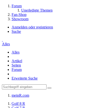
Forum
Unerledigte Themen
Fan-Shop
Showroom
Anmelden oder registrieren
Suche
Alles
Alles
Artikel
Seiten
Forum
Erweiterte Suche
meinR.com
Golf 8 R
Golf 7 R