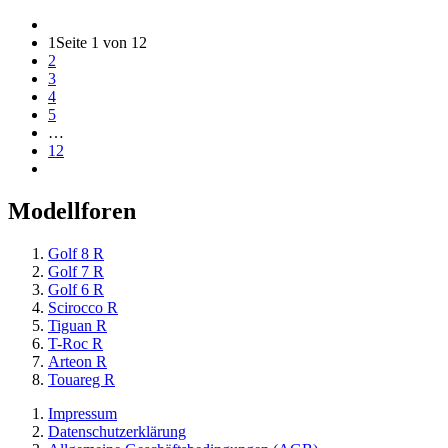
1
Seite 1 von 12
2
3
4
5
…
12
Modellforen
Golf 8 R
Golf 7 R
Golf 6 R
Scirocco R
Tiguan R
T-Roc R
Arteon R
Touareg R
Impressum
Datenschutzerklärung