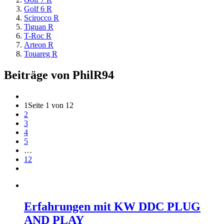
Golf 6 R
Scirocco R
Tiguan R
T-Roc R
Arteon R
Touareg R
Beiträge von PhilR94
1
Seite 1 von 12
2
3
4
5
…
12
Erfahrungen mit KW DDC PLUG
AND PLAY