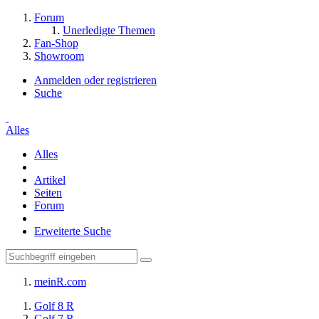
Forum
Unerledigte Themen
Fan-Shop
Showroom
Anmelden oder registrieren
Suche
Alles
Alles
Artikel
Seiten
Forum
Erweiterte Suche
meinR.com
Golf 8 R
Golf 7 R