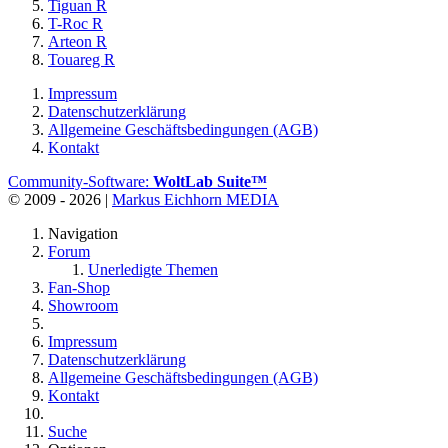
Tiguan R
T-Roc R
Arteon R
Touareg R
Impressum
Datenschutzerklärung
Allgemeine Geschäftsbedingungen (AGB)
Kontakt
Community-Software:
WoltLab Suite™
© 2009 - 2026 |
Markus Eichhorn MEDIA
Navigation
Forum
Unerledigte Themen
Fan-Shop
Showroom
Impressum
Datenschutzerklärung
Allgemeine Geschäftsbedingungen (AGB)
Kontakt
Suche