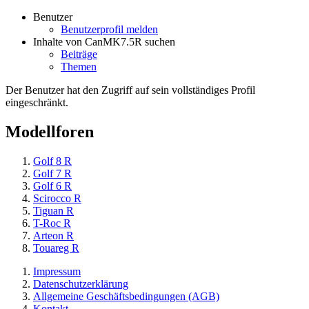
Benutzer
Benutzerprofil melden
Inhalte von CanMK7.5R suchen
Beiträge
Themen
Der Benutzer hat den Zugriff auf sein vollständiges Profil
eingeschränkt.
Modellforen
Golf 8 R
Golf 7 R
Golf 6 R
Scirocco R
Tiguan R
T-Roc R
Arteon R
Touareg R
Impressum
Datenschutzerklärung
Allgemeine Geschäftsbedingungen (AGB)
Kontakt