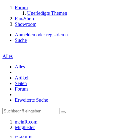
Forum
Unerledigte Themen
Fan-Shop
Showroom
Anmelden oder registrieren
Suche
Alles
Alles
Artikel
Seiten
Forum
Erweiterte Suche
meinR.com
Mitglieder
Golf 8 R