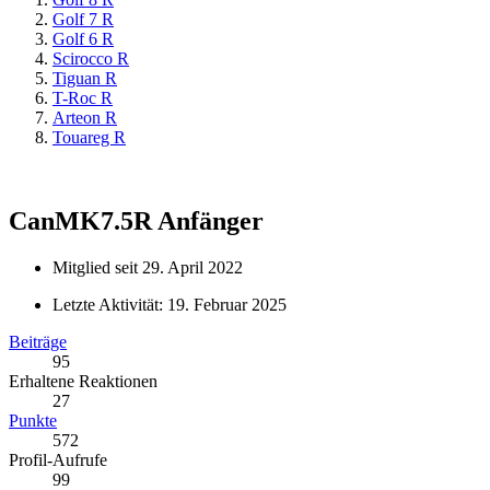
Golf 7 R
Golf 6 R
Scirocco R
Tiguan R
T-Roc R
Arteon R
Touareg R
CanMK7.5R
Anfänger
Mitglied seit 29. April 2022
Letzte Aktivität:
19. Februar 2025
Beiträge
95
Erhaltene Reaktionen
27
Punkte
572
Profil-Aufrufe
99