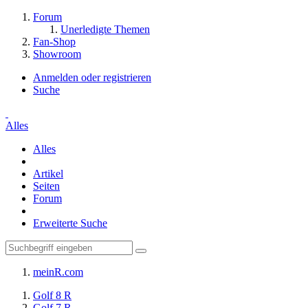
Forum
Unerledigte Themen
Fan-Shop
Showroom
Anmelden oder registrieren
Suche
Alles
Alles
Artikel
Seiten
Forum
Erweiterte Suche
meinR.com
Golf 8 R
Golf 7 R