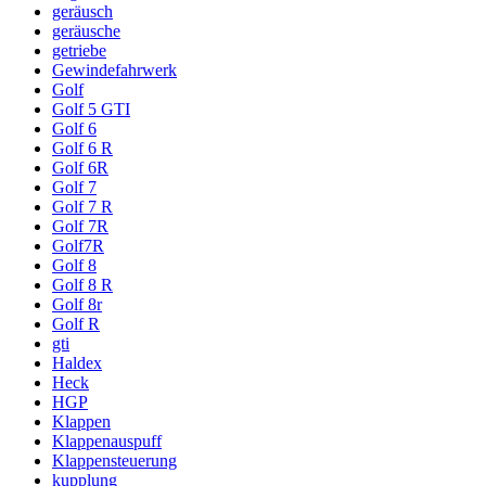
geräusch
geräusche
getriebe
Gewindefahrwerk
Golf
Golf 5 GTI
Golf 6
Golf 6 R
Golf 6R
Golf 7
Golf 7 R
Golf 7R
Golf7R
Golf 8
Golf 8 R
Golf 8r
Golf R
gti
Haldex
Heck
HGP
Klappen
Klappenauspuff
Klappensteuerung
kupplung