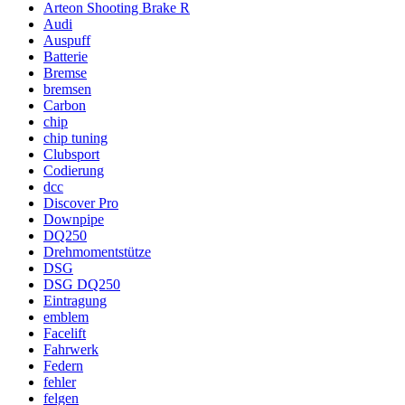
Arteon Shooting Brake R
Audi
Auspuff
Batterie
Bremse
bremsen
Carbon
chip
chip tuning
Clubsport
Codierung
dcc
Discover Pro
Downpipe
DQ250
Drehmomentstütze
DSG
DSG DQ250
Eintragung
emblem
Facelift
Fahrwerk
Federn
fehler
felgen