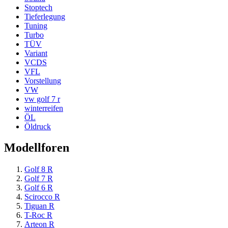
Stoptech
Tieferlegung
Tuning
Turbo
TÜV
Variant
VCDS
VFL
Vorstellung
VW
vw golf 7 r
winterreifen
ÖL
Öldruck
Modellforen
Golf 8 R
Golf 7 R
Golf 6 R
Scirocco R
Tiguan R
T-Roc R
Arteon R