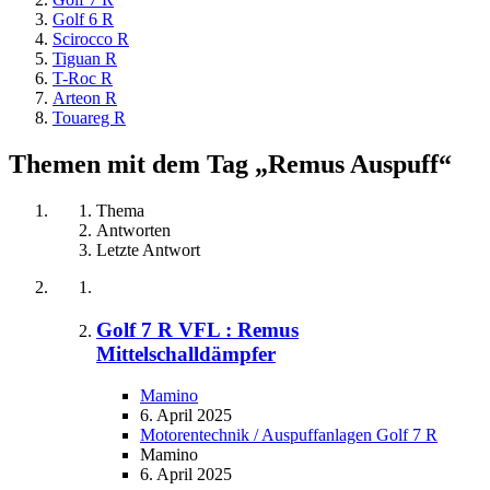
Golf 6 R
Scirocco R
Tiguan R
T-Roc R
Arteon R
Touareg R
Themen mit dem Tag „Remus Auspuff“
Thema
Antworten
Letzte Antwort
Golf 7 R VFL : Remus
Mittelschalldämpfer
Mamino
6. April 2025
Motorentechnik / Auspuffanlagen Golf 7 R
Mamino
6. April 2025