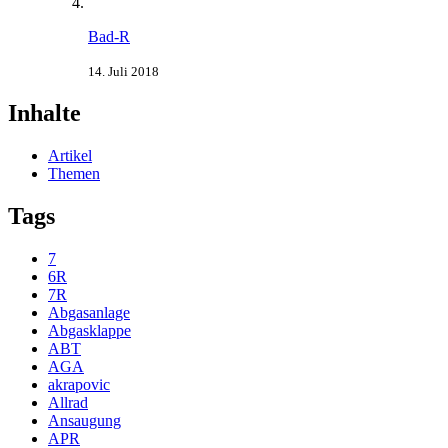
Bad-R
14. Juli 2018
Inhalte
Artikel
Themen
Tags
7
6R
7R
Abgasanlage
Abgasklappe
ABT
AGA
akrapovic
Allrad
Ansaugung
APR