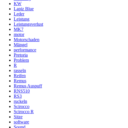
KW
Lapiz Blue
Leder
Leistung
Leistungsverlust
MK7
motor
Motorschaden
Mängel
performance
Pretoria
Problem
R
rasseln
Reifen
Remus
Remus Auspuff
RNS510
RS3
ruckeln
Scirocco
Scirocco R
Sitze
software
Sound