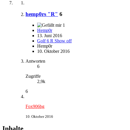
hemp0rs "R"
6
1
Hemp0r
13. Juni 2016
Golf 6 R Show off
Hemp0r
10. Oktober 2016
Antworten
6
Zugriffe
2,9k
6
Fox906bg
10. Oktober 2016
Inhalte