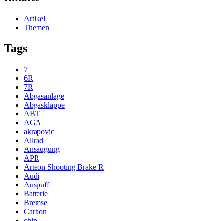
Artikel
Themen
Tags
7
6R
7R
Abgasanlage
Abgasklappe
ABT
AGA
akrapovic
Allrad
Ansaugung
APR
Arteon Shooting Brake R
Audi
Auspuff
Batterie
Bremse
Carbon
chip