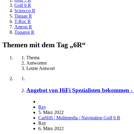
Golf 6 R
Scirocco R
Tiguan R
T-Roc R
Arteon R
Touareg R
Themen mit dem Tag „6R“
Thema
Antworten
Letzte Antwort
Angebot von HiFi Spezialisten bekommen - 
Ray
5. März 2022
CarHifi / Multimedia / Navigation Golf 6 R
Ray
6. März 2022