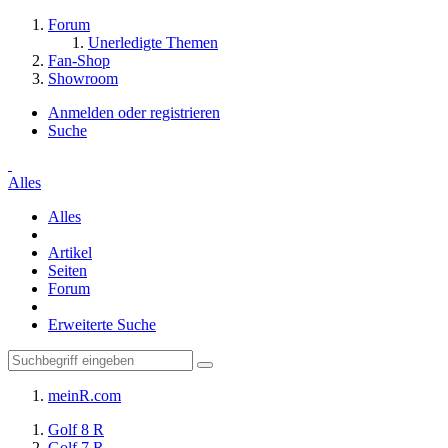
Forum
Unerledigte Themen
Fan-Shop
Showroom
Anmelden oder registrieren
Suche
Alles
Alles
Artikel
Seiten
Forum
Erweiterte Suche
meinR.com
Golf 8 R
Golf 7 R