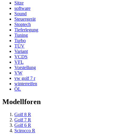
Sitze
software
Sound
Steuergerät
Stoptech
Tieferlegung
Tuning
Turbo
TÜV
Variant
VCDS
VFL
Vorstellung
VW
vw golf 7 r
winterreifen
ÖL
Modellforen
Golf 8 R
Golf 7 R
Golf 6 R
Scirocco R