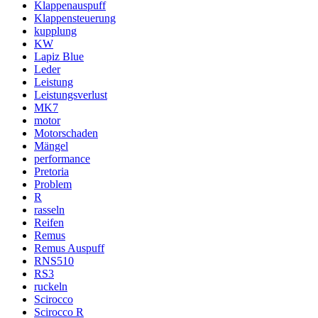
Klappenauspuff
Klappensteuerung
kupplung
KW
Lapiz Blue
Leder
Leistung
Leistungsverlust
MK7
motor
Motorschaden
Mängel
performance
Pretoria
Problem
R
rasseln
Reifen
Remus
Remus Auspuff
RNS510
RS3
ruckeln
Scirocco
Scirocco R