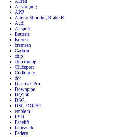
Allrad
Ansaugung
APR
Arteon Shooting Brake R
Audi
Auspuff
Batterie
Bremse
bremsen
Carbon
chip
chip tuning
Clubsport
Codierung
dcc
Discover Pro
Downpipe
DQ250
DSG
DSG DQ250
emblem
ESD
Facelift
Fahrwerk
Federn