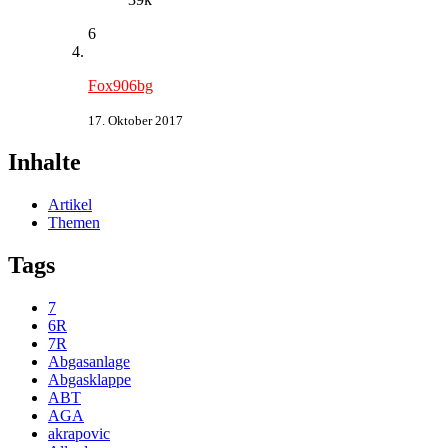
6
Fox906bg
17. Oktober 2017
Inhalte
Artikel
Themen
Tags
7
6R
7R
Abgasanlage
Abgasklappe
ABT
AGA
akrapovic