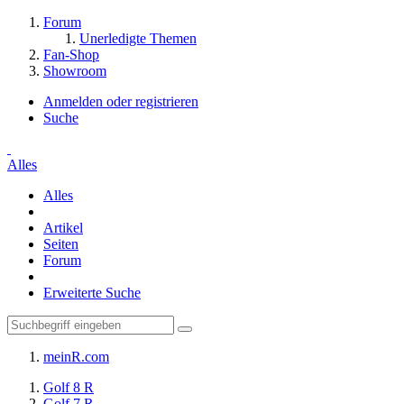
Forum
Unerledigte Themen
Fan-Shop
Showroom
Anmelden oder registrieren
Suche
Alles
Alles
Artikel
Seiten
Forum
Erweiterte Suche
meinR.com
Golf 8 R
Golf 7 R