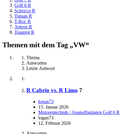
Golf 6 R
Scirocco R
Tiguan R
T-Roc R
Arteon R
Touareg R
Themen mit dem Tag „VW“
Thema
Antworten
Letzte Antwort
R Cabrio vs. R Limo
7
logan73
15. Januar 2026
Motorentechnik / Auspuffanlagen Golf 6 R
logan73
12. Februar 2026
Antworten