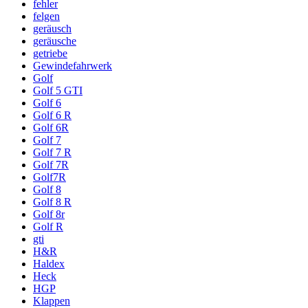
fehler
felgen
geräusch
geräusche
getriebe
Gewindefahrwerk
Golf
Golf 5 GTI
Golf 6
Golf 6 R
Golf 6R
Golf 7
Golf 7 R
Golf 7R
Golf7R
Golf 8
Golf 8 R
Golf 8r
Golf R
gti
H&R
Haldex
Heck
HGP
Klappen