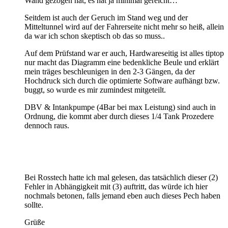
Wand gezogen hat, es hat ja minimal gereicht…
Seitdem ist auch der Geruch im Stand weg und der
Mitteltunnel wird auf der Fahrerseite nicht mehr so heiß, allein
da war ich schon skeptisch ob das so muss..
Auf dem Prüfstand war er auch, Hardwareseitig ist alles tiptop
nur macht das Diagramm eine bedenkliche Beule und erklärt
mein träges beschleunigen in den 2-3 Gängen, da der
Hochdruck sich durch die optimierte Software aufhängt bzw.
buggt, so wurde es mir zumindest mitgeteilt.
DBV & Intankpumpe (4Bar bei max Leistung) sind auch in
Ordnung, die kommt aber durch dieses 1/4 Tank Prozedere
dennoch raus.
Bei Rosstech hatte ich mal gelesen, das tatsächlich dieser (2)
Fehler in Abhängigkeit mit (3) auftritt, das würde ich hier
nochmals betonen, falls jemand eben auch dieses Pech haben
sollte.
Grüße