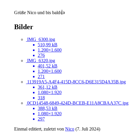
Grüße Nico und bis bald👍
Bilder
IMG_6300.jpg
510,99 kB
1.200×1.600
276
IMG_6320.jpg
401,52 kB
1.200×1.600
271
113919A5-A4F4-415D-8CC6-D6E315D4A35B.jpg
361,12 kB
1.080×1.920
318
0CD14548-6849-424D-BCEB-E11A8CBAA37C.jpg
388,53 kB
1.080×1.920
297
Einmal editiert, zuletzt von
Nico
(
7. Juli 2024
)