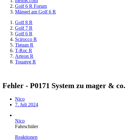
meinR.com
Golf 6 R Forum
Mängel am Golf 6 R
Golf 8 R
Golf 7 R
Golf 6 R
Scirocco R
Tiguan R
T-Roc R
Arteon R
Touareg R
Fehler - P0171 System zu mager & co.
Nico
7. Juli 2024
Nico
Fahrschüler
Reaktionen