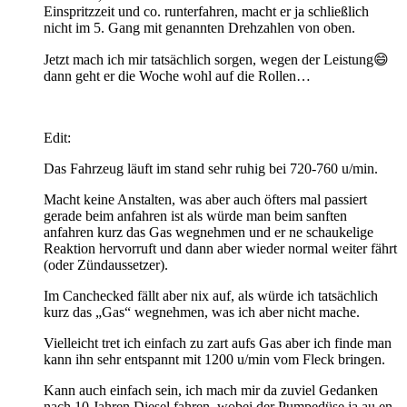
Einspritzzeit und co. runterfahren, macht er ja schließlich
nicht im 5. Gang mit genannten Drehzahlen von oben.
Jetzt mach ich mir tatsächlich sorgen, wegen der Leistung😄
dann geht er die Woche wohl auf die Rollen…
Edit:
Das Fahrzeug läuft im stand sehr ruhig bei 720-760 u/min.
Macht keine Anstalten, was aber auch öfters mal passiert
gerade beim anfahren ist als würde man beim sanften
anfahren kurz das Gas wegnehmen und er ne schaukelige
Reaktion hervorruft und dann aber wieder normal weiter fährt
(oder Zündaussetzer).
Im Canchecked fällt aber nix auf, als würde ich tatsächlich
kurz das „Gas“ wegnehmen, was ich aber nicht mache.
Vielleicht tret ich einfach zu zart aufs Gas aber ich finde man
kann ihn sehr entspannt mit 1200 u/min vom Fleck bringen.
Kann auch einfach sein, ich mach mir da zuviel Gedanken
nach 10 Jahren Diesel fahren, wobei der Pumpedüse ja au en