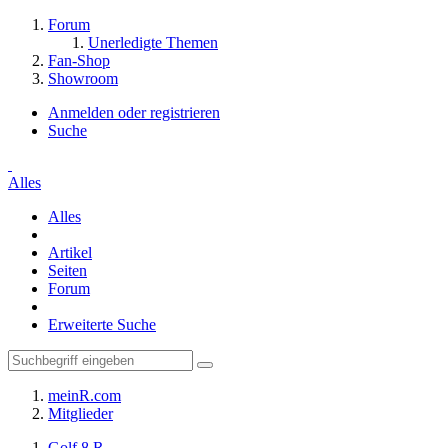
Forum
Unerledigte Themen
Fan-Shop
Showroom
Anmelden oder registrieren
Suche
Alles
Alles
Artikel
Seiten
Forum
Erweiterte Suche
meinR.com
Mitglieder
Golf 8 R