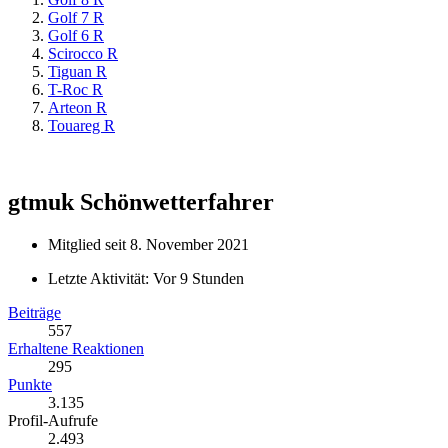
Golf 7 R
Golf 6 R
Scirocco R
Tiguan R
T-Roc R
Arteon R
Touareg R
gtmuk
Schönwetterfahrer
Mitglied seit 8. November 2021
Letzte Aktivität:
Vor 9 Stunden
Beiträge
557
Erhaltene Reaktionen
295
Punkte
3.135
Profil-Aufrufe
2.493