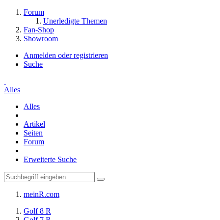
Forum
Unerledigte Themen
Fan-Shop
Showroom
Anmelden oder registrieren
Suche
Alles
Alles
Artikel
Seiten
Forum
Erweiterte Suche
meinR.com
Golf 8 R
Golf 7 R