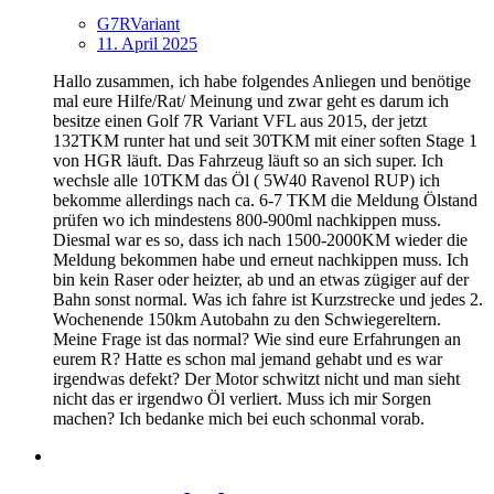
G7RVariant
11. April 2025
Hallo zusammen, ich habe folgendes Anliegen und benötige
mal eure Hilfe/Rat/ Meinung und zwar geht es darum ich
besitze einen Golf 7R Variant VFL aus 2015, der jetzt
132TKM runter hat und seit 30TKM mit einer soften Stage 1
von HGR läuft. Das Fahrzeug läuft so an sich super. Ich
wechsle alle 10TKM das Öl ( 5W40 Ravenol RUP) ich
bekomme allerdings nach ca. 6-7 TKM die Meldung Ölstand
prüfen wo ich mindestens 800-900ml nachkippen muss.
Diesmal war es so, dass ich nach 1500-2000KM wieder die
Meldung bekommen habe und erneut nachkippen muss. Ich
bin kein Raser oder heizter, ab und an etwas zügiger auf der
Bahn sonst normal. Was ich fahre ist Kurzstrecke und jedes 2.
Wochenende 150km Autobahn zu den Schwiegereltern.
Meine Frage ist das normal? Wie sind eure Erfahrungen an
eurem R? Hatte es schon mal jemand gehabt und es war
irgendwas defekt? Der Motor schwitzt nicht und man sieht
nicht das er irgendwo Öl verliert. Muss ich mir Sorgen
machen? Ich bedanke mich bei euch schonmal vorab.