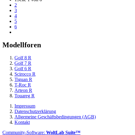
2
3
4
5
6
Modellforen
Golf 8 R
Golf 7 R
Golf 6 R
Scirocco R
Tiguan R
T-Roc R
Arteon R
Touareg R
Impressum
Datenschutzerklärung
Allgemeine Geschäftsbedingungen (AGB)
Kontakt
Community-Software:
WoltLab Suite™