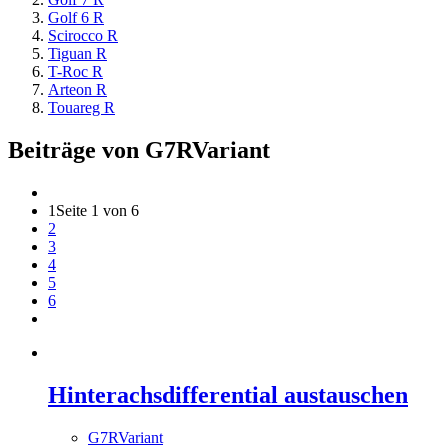
Golf 6 R
Scirocco R
Tiguan R
T-Roc R
Arteon R
Touareg R
Beiträge von G7RVariant
1
Seite 1 von 6
2
3
4
5
6
Hinterachsdifferential austauschen
G7RVariant