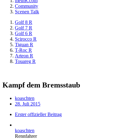
meinR.com
Community
Scenen Talk
Golf 8 R
Golf 7 R
Golf 6 R
Scirocco R
Tiguan R
T-Roc R
Arteon R
Touareg R
Kampf dem Bremsstaub
koaschten
28. Juli 2015
Erster offizieller Beitrag
koaschten
Rennfahrer