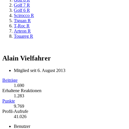
Golf 7 R
Golf 6 R
Scirocco R
Tiguan R
T-Roc R
Arteon R
Touareg R
Alain
Vielfahrer
Mitglied seit 6. August 2013
Beiträge
1.690
Erhaltene Reaktionen
1.283
Punkte
9.769
Profil-Aufrufe
41.026
Benutzer