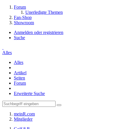
Forum
Unerledigte Themen
Fan-Shop
Showroom
Anmelden oder registrieren
Suche
Alles
Alles
Artikel
Seiten
Forum
Erweiterte Suche
meinR.com
Mitglieder
Golf 8 R