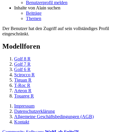
Benutzerprofil melden
Inhalte von Alain suchen
Beiträge
Themen
Der Benutzer hat den Zugriff auf sein vollständiges Profil
eingeschränkt.
Modellforen
Golf 8 R
Golf 7 R
Golf 6 R
Scirocco R
Tiguan R
T-Roc R
Arteon R
Touareg R
Impressum
Datenschutzerklärung
Allgemeine Geschäftsbedingungen (AGB)
Kontakt
Community-Software:
WoltLab Suite™