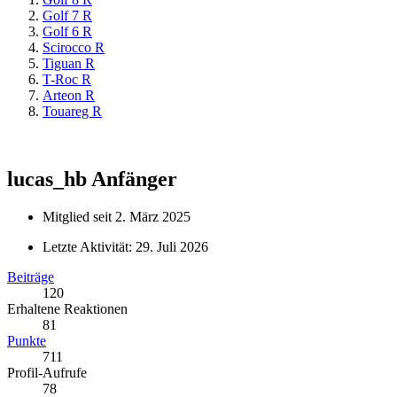
Golf 7 R
Golf 6 R
Scirocco R
Tiguan R
T-Roc R
Arteon R
Touareg R
lucas_hb
Anfänger
Mitglied seit 2. März 2025
Letzte Aktivität:
29. Juli 2026
Beiträge
120
Erhaltene Reaktionen
81
Punkte
711
Profil-Aufrufe
78