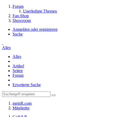
Forum
Unerledigte Themen
Fan-Shop
Showroom
Anmelden oder registrieren
Suche
Alles
Alles
Artikel
Seiten
Forum
Erweiterte Suche
meinR.com
Mitglieder
Golf 8 R