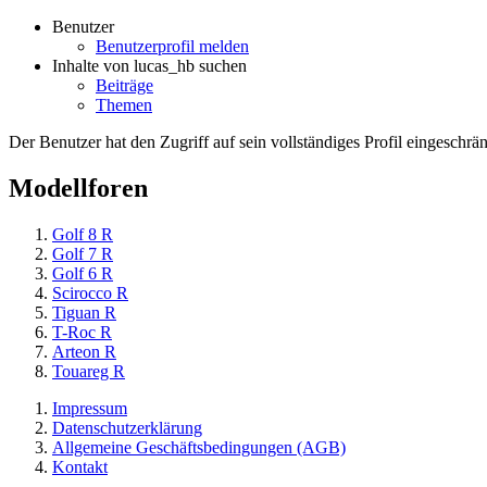
Benutzer
Benutzerprofil melden
Inhalte von lucas_hb suchen
Beiträge
Themen
Der Benutzer hat den Zugriff auf sein vollständiges Profil eingeschrän
Modellforen
Golf 8 R
Golf 7 R
Golf 6 R
Scirocco R
Tiguan R
T-Roc R
Arteon R
Touareg R
Impressum
Datenschutzerklärung
Allgemeine Geschäftsbedingungen (AGB)
Kontakt