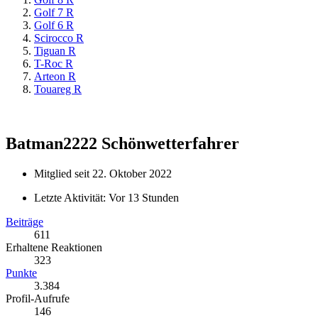
Golf 7 R
Golf 6 R
Scirocco R
Tiguan R
T-Roc R
Arteon R
Touareg R
Batman2222
Schönwetterfahrer
Mitglied seit 22. Oktober 2022
Letzte Aktivität:
Vor 13 Stunden
Beiträge
611
Erhaltene Reaktionen
323
Punkte
3.384
Profil-Aufrufe
146