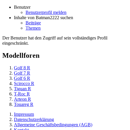
Benutzer
Benutzerprofil melden
Inhalte von Batman2222 suchen
Beiträge
Themen
Der Benutzer hat den Zugriff auf sein vollständiges Profil
eingeschränkt.
Modellforen
Golf 8 R
Golf 7 R
Golf 6 R
Scirocco R
Tiguan R
T-Roc R
Arteon R
Touareg R
Impressum
Datenschutzerklärung
Allgemeine Geschäftsbedingungen (AGB)
Kontakt