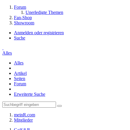
Forum
Unerledigte Themen
Fan-Shop
Showroom
Anmelden oder registrieren
Suche
Alles
Alles
Artikel
Seiten
Forum
Erweiterte Suche
meinR.com
Mitglieder
Golf 8 R