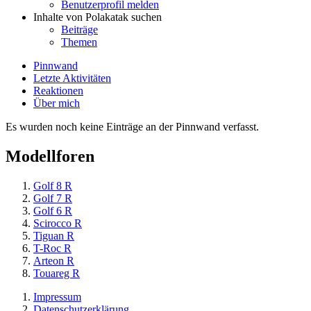
Benutzerprofil melden
Inhalte von Polakatak suchen
Beiträge
Themen
Pinnwand
Letzte Aktivitäten
Reaktionen
Über mich
Es wurden noch keine Einträge an der Pinnwand verfasst.
Modellforen
Golf 8 R
Golf 7 R
Golf 6 R
Scirocco R
Tiguan R
T-Roc R
Arteon R
Touareg R
Impressum
Datenschutzerklärung