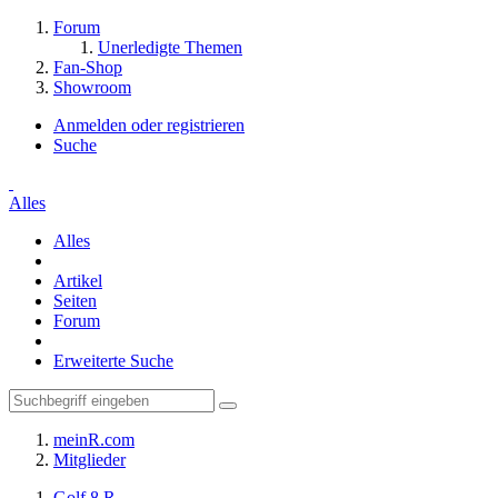
Forum
Unerledigte Themen
Fan-Shop
Showroom
Anmelden oder registrieren
Suche
Alles
Alles
Artikel
Seiten
Forum
Erweiterte Suche
meinR.com
Mitglieder
Golf 8 R