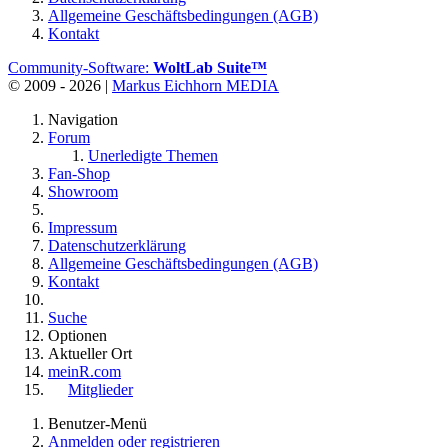
Allgemeine Geschäftsbedingungen (AGB)
Kontakt
Community-Software:
WoltLab Suite™
© 2009 - 2026 |
Markus Eichhorn MEDIA
Navigation
Forum
Unerledigte Themen
Fan-Shop
Showroom
Impressum
Datenschutzerklärung
Allgemeine Geschäftsbedingungen (AGB)
Kontakt
Suche
Optionen
Aktueller Ort
meinR.com
Mitglieder
Benutzer-Menü
Anmelden oder registrieren