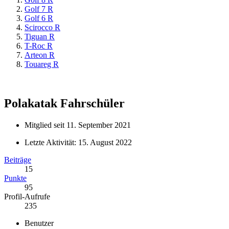
Golf 7 R
Golf 6 R
Scirocco R
Tiguan R
T-Roc R
Arteon R
Touareg R
Polakatak
Fahrschüler
Mitglied seit 11. September 2021
Letzte Aktivität:
15. August 2022
Beiträge
15
Punkte
95
Profil-Aufrufe
235
Benutzer