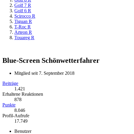
Golf 7 R
Golf 6 R
Scirocco R
Tiguan R
T-Roc R
Arteon R
Touareg R
Blue-Screen
Schönwetterfahrer
Mitglied seit 7. September 2018
Beiträge
1.421
Erhaltene Reaktionen
878
Punkte
8.046
Profil-Aufrufe
17.749
Benutzer