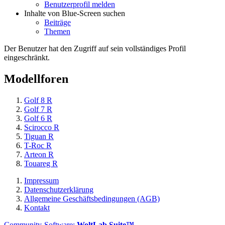
Benutzerprofil melden
Inhalte von Blue-Screen suchen
Beiträge
Themen
Der Benutzer hat den Zugriff auf sein vollständiges Profil
eingeschränkt.
Modellforen
Golf 8 R
Golf 7 R
Golf 6 R
Scirocco R
Tiguan R
T-Roc R
Arteon R
Touareg R
Impressum
Datenschutzerklärung
Allgemeine Geschäftsbedingungen (AGB)
Kontakt
Community-Software:
WoltLab Suite™