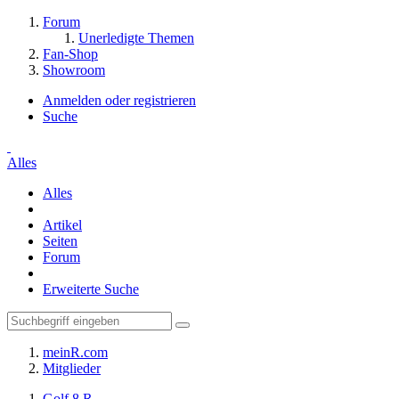
Forum
Unerledigte Themen
Fan-Shop
Showroom
Anmelden oder registrieren
Suche
Alles
Alles
Artikel
Seiten
Forum
Erweiterte Suche
meinR.com
Mitglieder
Golf 8 R