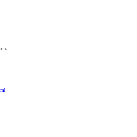
sen.
tml