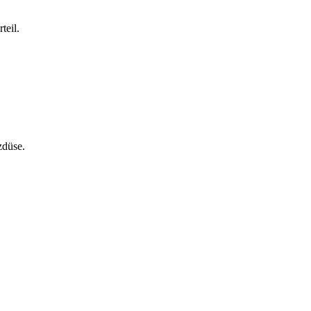
teil.
zdüse.