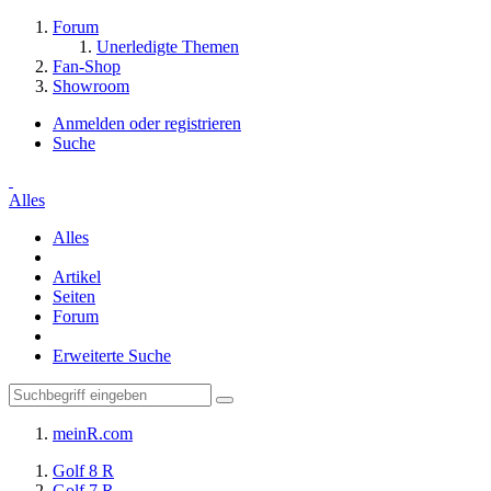
Forum
Unerledigte Themen
Fan-Shop
Showroom
Anmelden oder registrieren
Suche
Alles
Alles
Artikel
Seiten
Forum
Erweiterte Suche
meinR.com
Golf 8 R
Golf 7 R