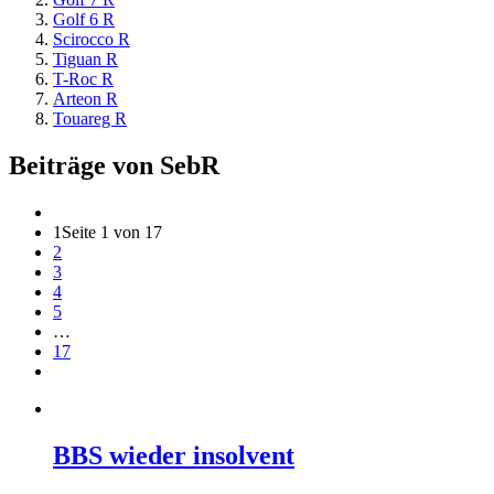
Golf 6 R
Scirocco R
Tiguan R
T-Roc R
Arteon R
Touareg R
Beiträge von SebR
1
Seite 1 von 17
2
3
4
5
…
17
BBS wieder insolvent