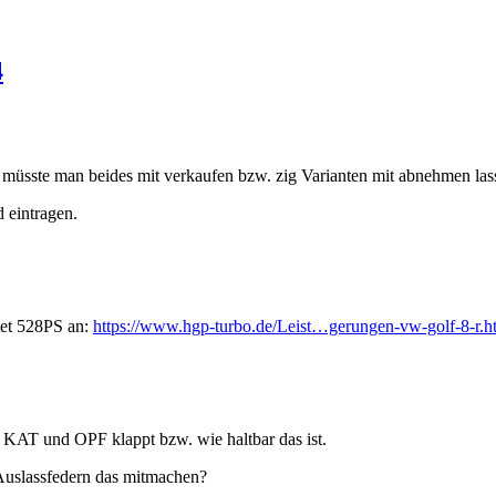
4
müsste man beides mit verkaufen bzw. zig Varianten mit abnehmen las
 eintragen.
tet 528PS an:
https://www.hgp-turbo.de/Leist…gerungen-vw-golf-8-r.h
 KAT und OPF klappt bzw. wie haltbar das ist.
Auslassfedern das mitmachen?