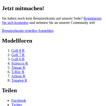
Jetzt mitmachen!
Sie haben noch kein Benutzerkonto auf unserer Seite?
Registrieren
Sie sich kostenlos
und nehmen Sie an unserer Community teil!
Benutzerkonto erstellen
Anmelden
Modellforen
Golf 8 R
Golf 7 R
Golf 6 R
Scirocco R
Tiguan R
T-Roc R
Arteon R
Touareg R
Teilen
Facebook
Twitter