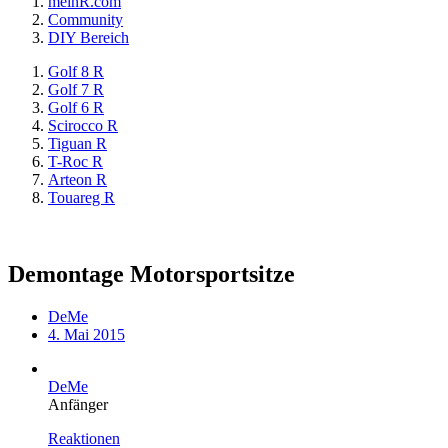
meinR.com
Community
DIY Bereich
Golf 8 R
Golf 7 R
Golf 6 R
Scirocco R
Tiguan R
T-Roc R
Arteon R
Touareg R
Demontage Motorsportsitze
DeMe
4. Mai 2015
DeMe
Anfänger
Reaktionen