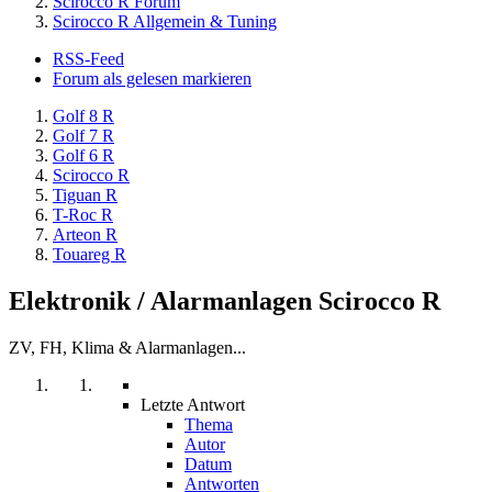
Scirocco R Forum
Scirocco R Allgemein & Tuning
RSS-Feed
Forum als gelesen markieren
Golf 8 R
Golf 7 R
Golf 6 R
Scirocco R
Tiguan R
T-Roc R
Arteon R
Touareg R
Elektronik / Alarmanlagen Scirocco R
ZV, FH, Klima & Alarmanlagen...
Letzte Antwort
Thema
Autor
Datum
Antworten