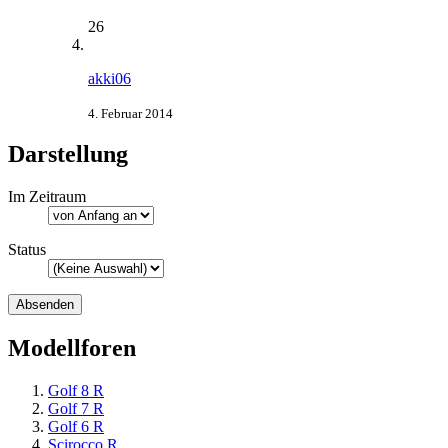
26
akki06
4. Februar 2014
Darstellung
Im Zeitraum
Status
Modellforen
Golf 8 R
Golf 7 R
Golf 6 R
Scirocco R