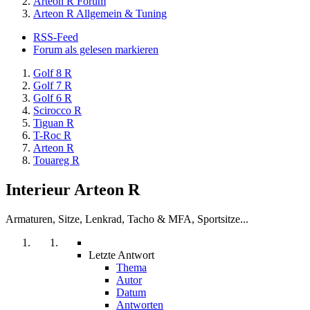
Arteon R Forum
Arteon R Allgemein & Tuning
RSS-Feed
Forum als gelesen markieren
Golf 8 R
Golf 7 R
Golf 6 R
Scirocco R
Tiguan R
T-Roc R
Arteon R
Touareg R
Interieur Arteon R
Armaturen, Sitze, Lenkrad, Tacho & MFA, Sportsitze...
Letzte Antwort
Thema
Autor
Datum
Antworten