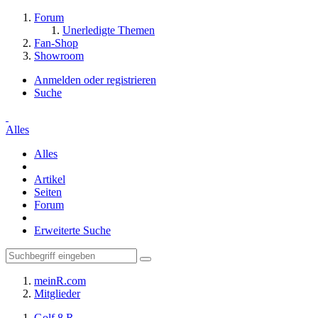
Forum
Unerledigte Themen
Fan-Shop
Showroom
Anmelden oder registrieren
Suche
Alles
Alles
Artikel
Seiten
Forum
Erweiterte Suche
meinR.com
Mitglieder
Golf 8 R