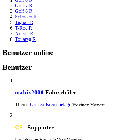
Golf 7 R
Golf 6 R
Scirocco R
Tiguan R
T-Roc R
Arteon R
Touareg R
Benutzer online
Benutzer
uschix2000
Fahrschüler
Thema
Golf 8r Bremsbeläge
Vor einem Moment
CS_
Supporter
Ungelesene Beiträge
Vor 4 Minuten