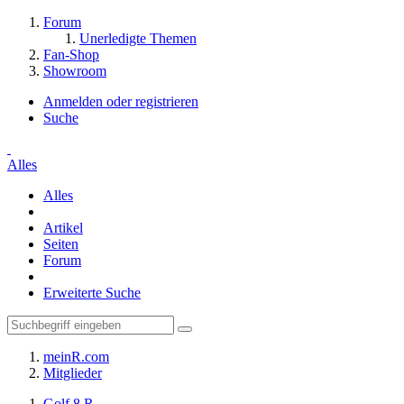
Forum
Unerledigte Themen
Fan-Shop
Showroom
Anmelden oder registrieren
Suche
Alles
Alles
Artikel
Seiten
Forum
Erweiterte Suche
meinR.com
Mitglieder
Golf 8 R