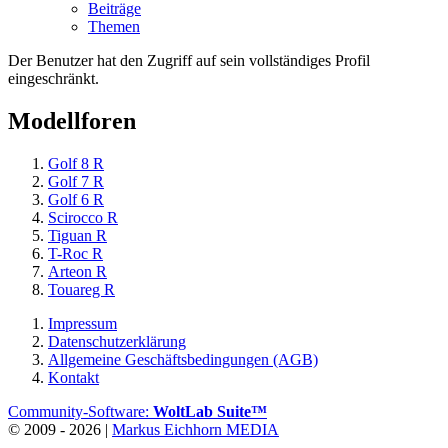
Beiträge
Themen
Der Benutzer hat den Zugriff auf sein vollständiges Profil
eingeschränkt.
Modellforen
Golf 8 R
Golf 7 R
Golf 6 R
Scirocco R
Tiguan R
T-Roc R
Arteon R
Touareg R
Impressum
Datenschutzerklärung
Allgemeine Geschäftsbedingungen (AGB)
Kontakt
Community-Software:
WoltLab Suite™
© 2009 - 2026 |
Markus Eichhorn MEDIA