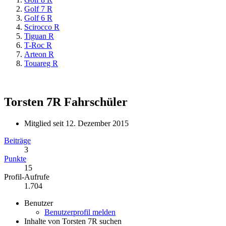
Golf 7 R
Golf 6 R
Scirocco R
Tiguan R
T-Roc R
Arteon R
Touareg R
Torsten 7R
Fahrschüler
Mitglied seit 12. Dezember 2015
Beiträge
3
Punkte
15
Profil-Aufrufe
1.704
Benutzer
Benutzerprofil melden
Inhalte von Torsten 7R suchen