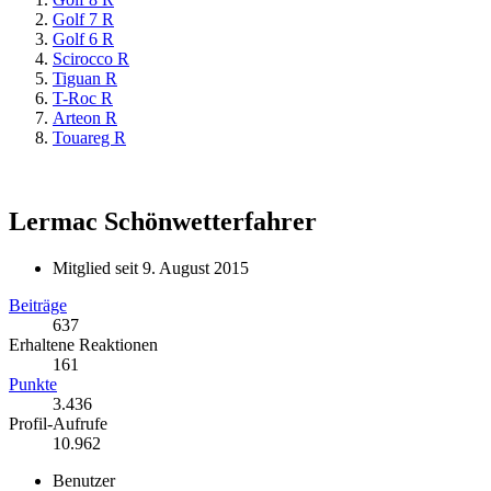
Golf 7 R
Golf 6 R
Scirocco R
Tiguan R
T-Roc R
Arteon R
Touareg R
Lermac
Schönwetterfahrer
Mitglied seit 9. August 2015
Beiträge
637
Erhaltene Reaktionen
161
Punkte
3.436
Profil-Aufrufe
10.962
Benutzer