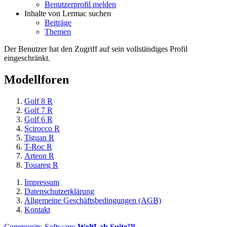
Benutzerprofil melden
Inhalte von Lermac suchen
Beiträge
Themen
Der Benutzer hat den Zugriff auf sein vollständiges Profil
eingeschränkt.
Modellforen
Golf 8 R
Golf 7 R
Golf 6 R
Scirocco R
Tiguan R
T-Roc R
Arteon R
Touareg R
Impressum
Datenschutzerklärung
Allgemeine Geschäftsbedingungen (AGB)
Kontakt
Community-Software:
WoltLab Suite™