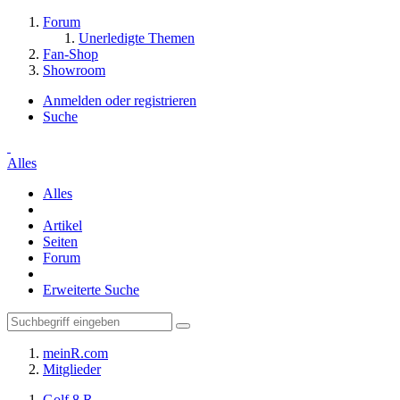
Forum
Unerledigte Themen
Fan-Shop
Showroom
Anmelden oder registrieren
Suche
Alles
Alles
Artikel
Seiten
Forum
Erweiterte Suche
meinR.com
Mitglieder
Golf 8 R