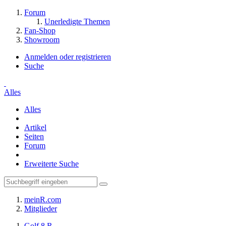
Forum
Unerledigte Themen
Fan-Shop
Showroom
Anmelden oder registrieren
Suche
Alles
Alles
Artikel
Seiten
Forum
Erweiterte Suche
meinR.com
Mitglieder
Golf 8 R