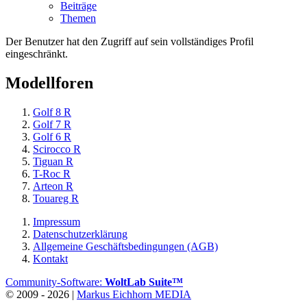
Beiträge
Themen
Der Benutzer hat den Zugriff auf sein vollständiges Profil
eingeschränkt.
Modellforen
Golf 8 R
Golf 7 R
Golf 6 R
Scirocco R
Tiguan R
T-Roc R
Arteon R
Touareg R
Impressum
Datenschutzerklärung
Allgemeine Geschäftsbedingungen (AGB)
Kontakt
Community-Software:
WoltLab Suite™
© 2009 - 2026 |
Markus Eichhorn MEDIA