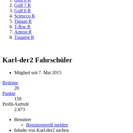
Golf 7 R
Golf 6 R
Scirocco R
Tiguan R
T-Roc R
Arteon R
Touareg R
Karl-der2
Fahrschüler
Mitglied seit 7. Mai 2015
Beiträge
20
Punkte
150
Profil-Aufrufe
2.873
Benutzer
Benutzerprofil melden
Inhalte von Karl-der2 suchen