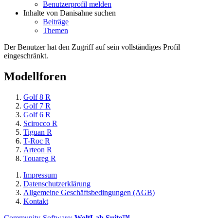
Benutzerprofil melden
Inhalte von Danisahne suchen
Beiträge
Themen
Der Benutzer hat den Zugriff auf sein vollständiges Profil
eingeschränkt.
Modellforen
Golf 8 R
Golf 7 R
Golf 6 R
Scirocco R
Tiguan R
T-Roc R
Arteon R
Touareg R
Impressum
Datenschutzerklärung
Allgemeine Geschäftsbedingungen (AGB)
Kontakt
Community-Software:
WoltLab Suite™