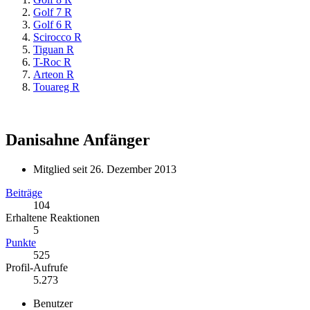
Golf 7 R
Golf 6 R
Scirocco R
Tiguan R
T-Roc R
Arteon R
Touareg R
Danisahne
Anfänger
Mitglied seit 26. Dezember 2013
Beiträge
104
Erhaltene Reaktionen
5
Punkte
525
Profil-Aufrufe
5.273
Benutzer