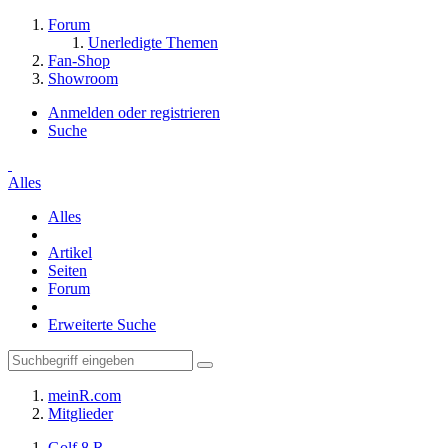
Forum
Unerledigte Themen
Fan-Shop
Showroom
Anmelden oder registrieren
Suche
Alles
Alles
Artikel
Seiten
Forum
Erweiterte Suche
meinR.com
Mitglieder
Golf 8 R