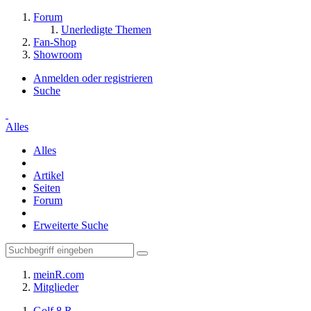
Forum
Unerledigte Themen
Fan-Shop
Showroom
Anmelden oder registrieren
Suche
Alles
Alles
Artikel
Seiten
Forum
Erweiterte Suche
meinR.com
Mitglieder
Golf 8 R