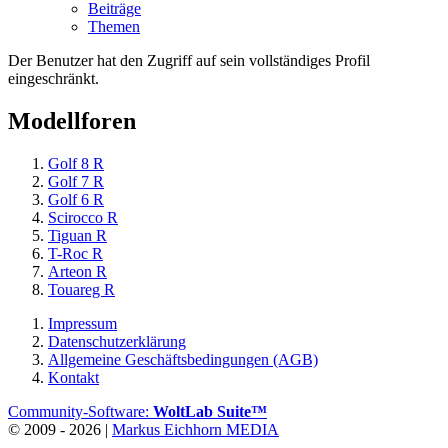
Beiträge
Themen
Der Benutzer hat den Zugriff auf sein vollständiges Profil
eingeschränkt.
Modellforen
Golf 8 R
Golf 7 R
Golf 6 R
Scirocco R
Tiguan R
T-Roc R
Arteon R
Touareg R
Impressum
Datenschutzerklärung
Allgemeine Geschäftsbedingungen (AGB)
Kontakt
Community-Software:
WoltLab Suite™
© 2009 - 2026 |
Markus Eichhorn MEDIA