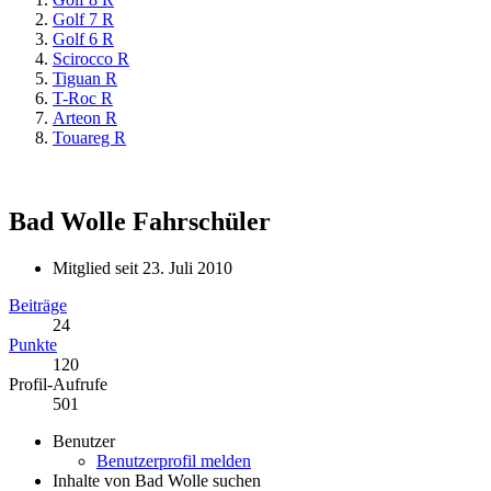
Golf 7 R
Golf 6 R
Scirocco R
Tiguan R
T-Roc R
Arteon R
Touareg R
Bad Wolle
Fahrschüler
Mitglied seit 23. Juli 2010
Beiträge
24
Punkte
120
Profil-Aufrufe
501
Benutzer
Benutzerprofil melden
Inhalte von Bad Wolle suchen