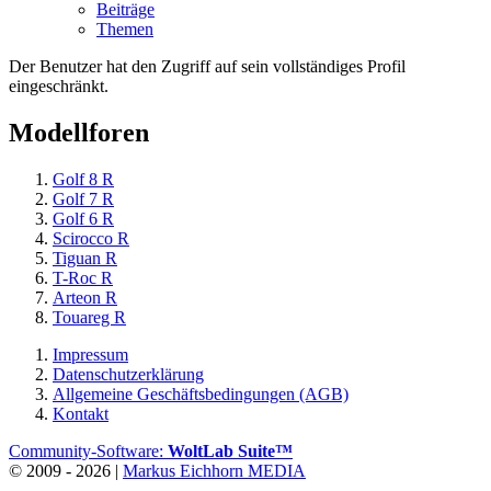
Beiträge
Themen
Der Benutzer hat den Zugriff auf sein vollständiges Profil
eingeschränkt.
Modellforen
Golf 8 R
Golf 7 R
Golf 6 R
Scirocco R
Tiguan R
T-Roc R
Arteon R
Touareg R
Impressum
Datenschutzerklärung
Allgemeine Geschäftsbedingungen (AGB)
Kontakt
Community-Software:
WoltLab Suite™
© 2009 - 2026 |
Markus Eichhorn MEDIA