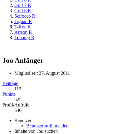
Golf 7 R
Golf 6 R
Scirocco R
Tiguan R
T-Roc R
Arteon R
Touareg R
Joo
Anfänger
Mitglied seit 27. August 2011
Beiträge
119
Punkte
625
Profil-Aufrufe
646
Benutzer
Benutzerprofil melden
Inhalte von Joo suchen