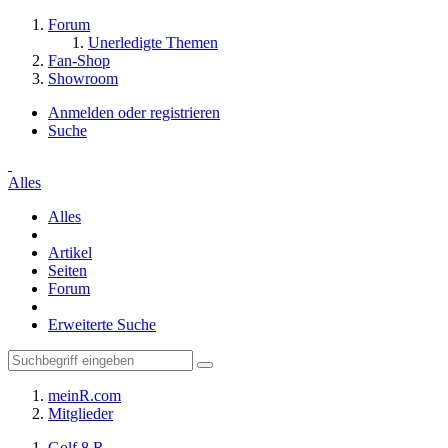
Forum
Unerledigte Themen
Fan-Shop
Showroom
Anmelden oder registrieren
Suche
Alles
Alles
Artikel
Seiten
Forum
Erweiterte Suche
meinR.com
Mitglieder
Golf 8 R