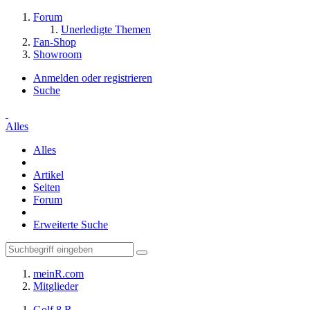
Forum
Unerledigte Themen
Fan-Shop
Showroom
Anmelden oder registrieren
Suche
Alles
Alles
Artikel
Seiten
Forum
Erweiterte Suche
meinR.com
Mitglieder
Golf 8 R