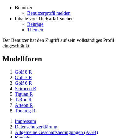
Benutzer
Benutzerprofil melden
Inhalte von TheRaffa1 suchen
Beiträge
Themen
Der Benutzer hat den Zugriff auf sein vollständiges Profil
eingeschränkt.
Modellforen
Golf 8 R
Golf 7 R
Golf 6 R
Scirocco R
Tiguan R
T-Roc R
Arteon R
Touareg R
Impressum
Datenschutzerklärung
Allgemeine Geschäftsbedingungen (AGB)
Kontakt