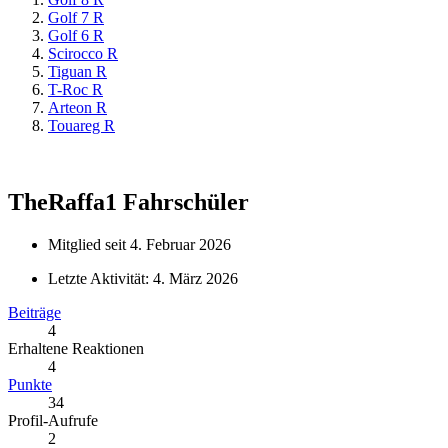
Golf 7 R
Golf 6 R
Scirocco R
Tiguan R
T-Roc R
Arteon R
Touareg R
TheRaffa1
Fahrschüler
Mitglied seit 4. Februar 2026
Letzte Aktivität:
4. März 2026
Beiträge
4
Erhaltene Reaktionen
4
Punkte
34
Profil-Aufrufe
2