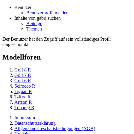
Benutzer
Benutzerprofil melden
Inhalte von gabri suchen
Beiträge
Themen
Der Benutzer hat den Zugriff auf sein vollständiges Profil
eingeschränkt.
Modellforen
Golf 8 R
Golf 7 R
Golf 6 R
Scirocco R
Tiguan R
T-Roc R
Arteon R
Touareg R
Impressum
Datenschutzerklärung
Allgemeine Geschäftsbedingungen (AGB)
Kontakt