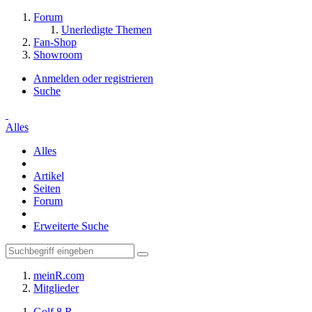
Forum
Unerledigte Themen
Fan-Shop
Showroom
Anmelden oder registrieren
Suche
Alles
Alles
Artikel
Seiten
Forum
Erweiterte Suche
meinR.com
Mitglieder
Golf 8 R