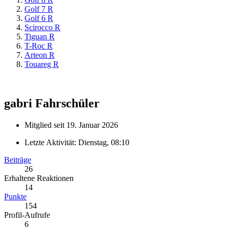
Golf 7 R
Golf 6 R
Scirocco R
Tiguan R
T-Roc R
Arteon R
Touareg R
gabri
Fahrschüler
Mitglied seit 19. Januar 2026
Letzte Aktivität:
Dienstag, 08:10
Beiträge
26
Erhaltene Reaktionen
14
Punkte
154
Profil-Aufrufe
6