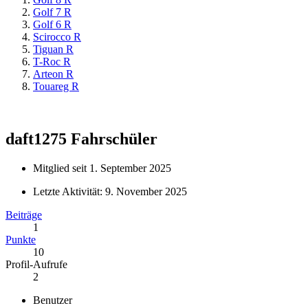
Golf 7 R
Golf 6 R
Scirocco R
Tiguan R
T-Roc R
Arteon R
Touareg R
daft1275
Fahrschüler
Mitglied seit 1. September 2025
Letzte Aktivität:
9. November 2025
Beiträge
1
Punkte
10
Profil-Aufrufe
2
Benutzer