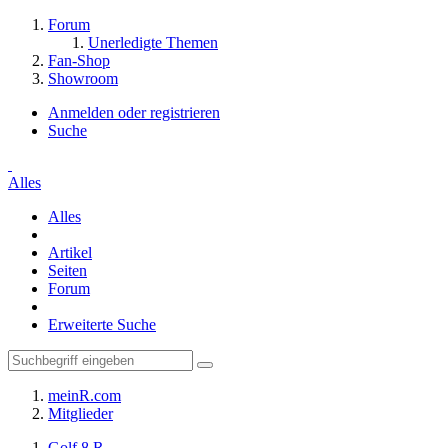
Forum
Unerledigte Themen
Fan-Shop
Showroom
Anmelden oder registrieren
Suche
Alles
Alles
Artikel
Seiten
Forum
Erweiterte Suche
meinR.com
Mitglieder
Golf 8 R