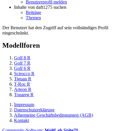
Benutzerprofil melden
Inhalte von daft1275 suchen
Beiträge
Themen
Der Benutzer hat den Zugriff auf sein vollständiges Profil
eingeschränkt.
Modellforen
Golf 8 R
Golf 7 R
Golf 6 R
Scirocco R
Tiguan R
T-Roc R
Arteon R
Touareg R
Impressum
Datenschutzerklärung
Allgemeine Geschäftsbedingungen (AGB)
Kontakt
Community-Software:
WoltLab Suite™