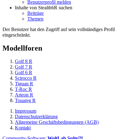
Benutzerprofil melden
Inhalte von Stealth6R suchen
Beiträge
Themen
Der Benutzer hat den Zugriff auf sein vollständiges Profil
eingeschränkt.
Modellforen
Golf 8 R
Golf 7 R
Golf 6 R
Scirocco R
Tiguan R
T-Roc R
Arteon R
Touareg R
Impressum
Datenschutzerklärung
Allgemeine Geschäftsbedingungen (AGB)
Kontakt
Community-Software:
WoltLab Suite™