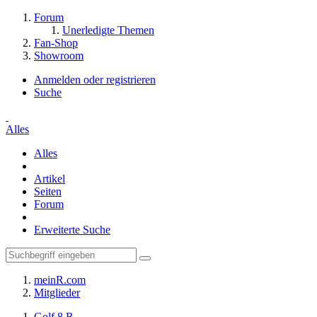
Forum
Unerledigte Themen
Fan-Shop
Showroom
Anmelden oder registrieren
Suche
Alles
Alles
Artikel
Seiten
Forum
Erweiterte Suche
meinR.com
Mitglieder
Golf 8 R