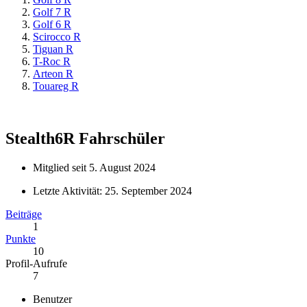
Golf 7 R
Golf 6 R
Scirocco R
Tiguan R
T-Roc R
Arteon R
Touareg R
Stealth6R
Fahrschüler
Mitglied seit 5. August 2024
Letzte Aktivität:
25. September 2024
Beiträge
1
Punkte
10
Profil-Aufrufe
7
Benutzer