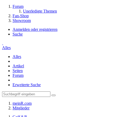
Forum
Unerledigte Themen
Fan-Shop
Showroom
Anmelden oder registrieren
Suche
Alles
Alles
Artikel
Seiten
Forum
Erweiterte Suche
meinR.com
Mitglieder
Golf 8 R