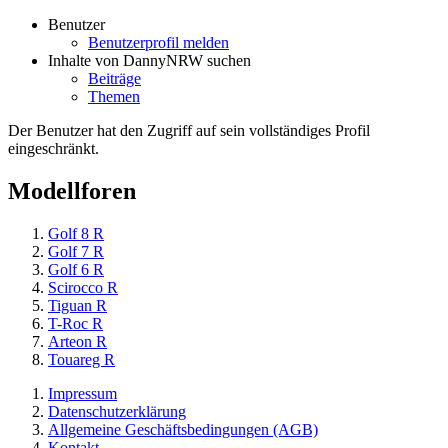
Benutzer
Benutzerprofil melden
Inhalte von DannyNRW suchen
Beiträge
Themen
Der Benutzer hat den Zugriff auf sein vollständiges Profil
eingeschränkt.
Modellforen
Golf 8 R
Golf 7 R
Golf 6 R
Scirocco R
Tiguan R
T-Roc R
Arteon R
Touareg R
Impressum
Datenschutzerklärung
Allgemeine Geschäftsbedingungen (AGB)
Kontakt