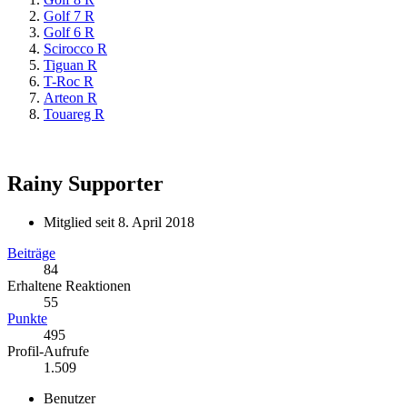
Golf 7 R
Golf 6 R
Scirocco R
Tiguan R
T-Roc R
Arteon R
Touareg R
Rainy
Supporter
Mitglied seit 8. April 2018
Beiträge
84
Erhaltene Reaktionen
55
Punkte
495
Profil-Aufrufe
1.509
Benutzer