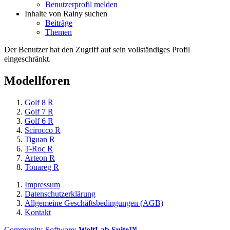
Benutzerprofil melden
Inhalte von Rainy suchen
Beiträge
Themen
Der Benutzer hat den Zugriff auf sein vollständiges Profil
eingeschränkt.
Modellforen
Golf 8 R
Golf 7 R
Golf 6 R
Scirocco R
Tiguan R
T-Roc R
Arteon R
Touareg R
Impressum
Datenschutzerklärung
Allgemeine Geschäftsbedingungen (AGB)
Kontakt
Community-Software:
WoltLab Suite™