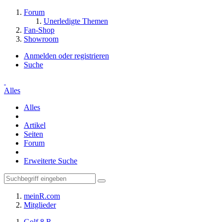
Forum
Unerledigte Themen
Fan-Shop
Showroom
Anmelden oder registrieren
Suche
Alles
Alles
Artikel
Seiten
Forum
Erweiterte Suche
meinR.com
Mitglieder
Golf 8 R