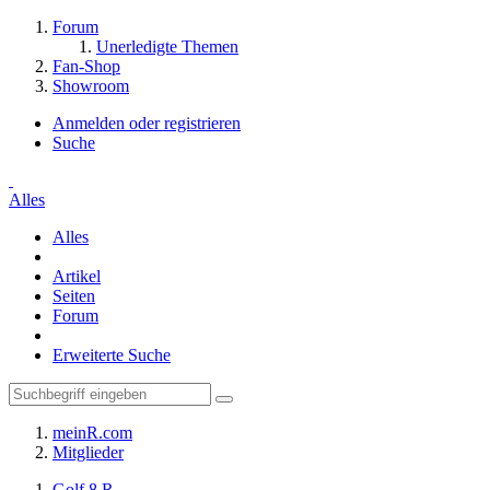
Forum
Unerledigte Themen
Fan-Shop
Showroom
Anmelden oder registrieren
Suche
Alles
Alles
Artikel
Seiten
Forum
Erweiterte Suche
meinR.com
Mitglieder
Golf 8 R