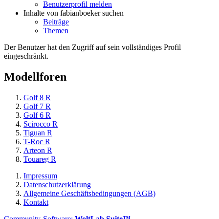
Benutzerprofil melden
Inhalte von fabianboeker suchen
Beiträge
Themen
Der Benutzer hat den Zugriff auf sein vollständiges Profil
eingeschränkt.
Modellforen
Golf 8 R
Golf 7 R
Golf 6 R
Scirocco R
Tiguan R
T-Roc R
Arteon R
Touareg R
Impressum
Datenschutzerklärung
Allgemeine Geschäftsbedingungen (AGB)
Kontakt
Community-Software:
WoltLab Suite™