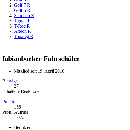
Golf 7 R
Golf 6 R
Scirocco R
Tiguan R
T-Roc R
Arteon R
Touareg R
fabianboeker
Fahrschüler
Mitglied seit 19. April 2016
Beiträge
27
Erhaltene Reaktionen
1
Punkte
156
Profil-Aufrufe
1.072
Benutzer