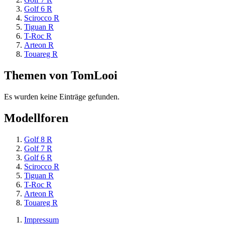
Golf 6 R
Scirocco R
Tiguan R
T-Roc R
Arteon R
Touareg R
Themen von TomLooi
Es wurden keine Einträge gefunden.
Modellforen
Golf 8 R
Golf 7 R
Golf 6 R
Scirocco R
Tiguan R
T-Roc R
Arteon R
Touareg R
Impressum