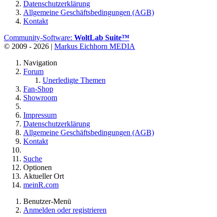
Datenschutzerklärung
Allgemeine Geschäftsbedingungen (AGB)
Kontakt
Community-Software:
WoltLab Suite™
© 2009 - 2026 |
Markus Eichhorn MEDIA
Navigation
Forum
Unerledigte Themen
Fan-Shop
Showroom
Impressum
Datenschutzerklärung
Allgemeine Geschäftsbedingungen (AGB)
Kontakt
Suche
Optionen
Aktueller Ort
meinR.com
Benutzer-Menü
Anmelden oder registrieren