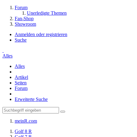
Forum
Unerledigte Themen
Fan-Shop
Showroom
Anmelden oder registrieren
Suche
Alles
Alles
Artikel
Seiten
Forum
Erweiterte Suche
meinR.com
Golf 8 R
Golf 7 R