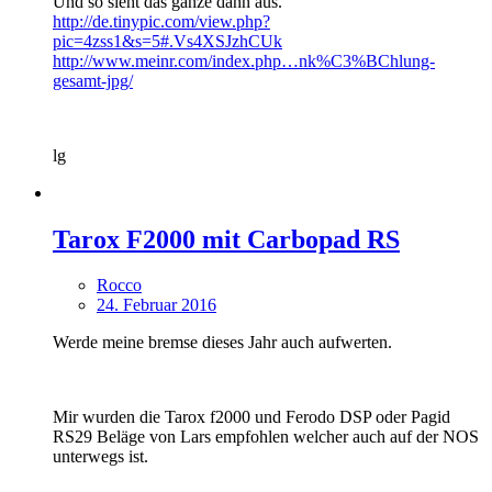
Und so sieht das ganze dann aus.
http://de.tinypic.com/view.php?
pic=4zss1&s=5#.Vs4XSJzhCUk
http://www.meinr.com/index.php…nk%C3%BChlung-
gesamt-jpg/
lg
Tarox F2000 mit Carbopad RS
Rocco
24. Februar 2016
Werde meine bremse dieses Jahr auch aufwerten.
Mir wurden die Tarox f2000 und Ferodo DSP oder Pagid
RS29 Beläge von Lars empfohlen welcher auch auf der NOS
unterwegs ist.