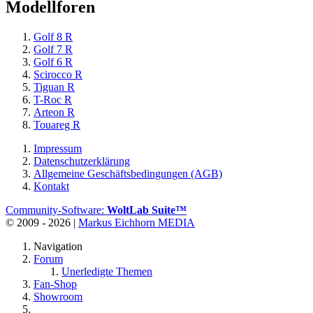
Modellforen
Golf 8 R
Golf 7 R
Golf 6 R
Scirocco R
Tiguan R
T-Roc R
Arteon R
Touareg R
Impressum
Datenschutzerklärung
Allgemeine Geschäftsbedingungen (AGB)
Kontakt
Community-Software:
WoltLab Suite™
© 2009 - 2026 |
Markus Eichhorn MEDIA
Navigation
Forum
Unerledigte Themen
Fan-Shop
Showroom