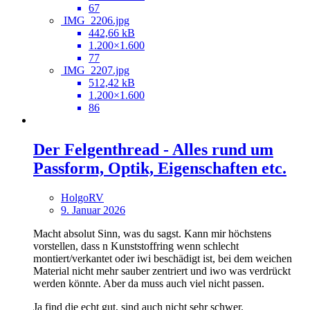
67
IMG_2206.jpg
442,66 kB
1.200×1.600
77
IMG_2207.jpg
512,42 kB
1.200×1.600
86
Der Felgenthread - Alles rund um
Passform, Optik, Eigenschaften etc.
HolgoRV
9. Januar 2026
Macht absolut Sinn, was du sagst. Kann mir höchstens
vorstellen, dass n Kunststoffring wenn schlecht
montiert/verkantet oder iwi beschädigt ist, bei dem weichen
Material nicht mehr sauber zentriert und iwo was verdrückt
werden könnte. Aber da muss auch viel nicht passen.
Ja find die echt gut, sind auch nicht sehr schwer.