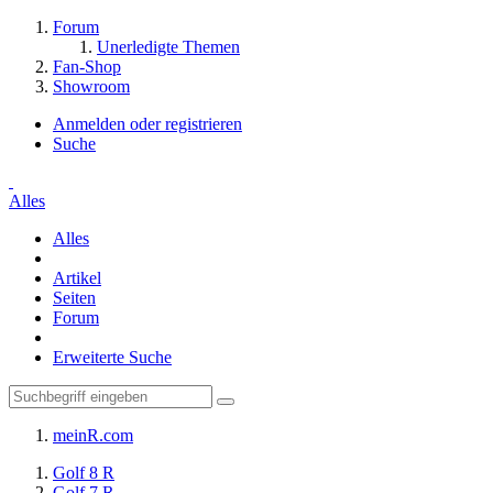
Forum
Unerledigte Themen
Fan-Shop
Showroom
Anmelden oder registrieren
Suche
Alles
Alles
Artikel
Seiten
Forum
Erweiterte Suche
meinR.com
Golf 8 R
Golf 7 R