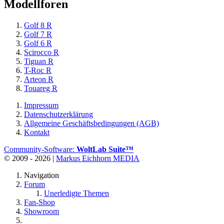
Modellforen
Golf 8 R
Golf 7 R
Golf 6 R
Scirocco R
Tiguan R
T-Roc R
Arteon R
Touareg R
Impressum
Datenschutzerklärung
Allgemeine Geschäftsbedingungen (AGB)
Kontakt
Community-Software:
WoltLab Suite™
© 2009 - 2026 |
Markus Eichhorn MEDIA
Navigation
Forum
Unerledigte Themen
Fan-Shop
Showroom