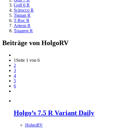
Golf 6 R
Scirocco R
Tiguan R
T-Roc R
Arteon R
Touareg R
Beiträge von HolgoRV
1
Seite 1 von 6
2
3
4
5
6
Holgo’s 7.5 R Variant Daily
HolgoRV