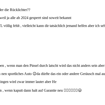
er die Rücklichter??
eil ja alle ab 2024 gesperrt sind soweit bekannt
öllig fehlt , vielleicht kann dir tatsächlich jemand helfen aber ich s
ben , wenn man den Pinsel durch latscht wird das nicht anders sein aber
 nen sportliches Auto 😉da dürfte das ein oder andere Geräusch mal au
 Singen wird zwar immer lauter aber He
 , wenn kaputt dann halt auf Garantie neu 🤷🏼‍♂️🤷🏼‍♂️😃