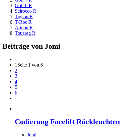
Golf 6 R
Scirocco R
Tiguan R
T-Roc R
Arteon R
Touareg R
Beiträge von Jomi
1
Seite 1 von 6
2
3
4
5
6
Codierung Facelift Rückleuchten
Jomi