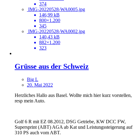
374
IMG-20220528-WA0005.jpg
146,99 kB
800×1.200
345
IMG-20220528-WA0002.jpg
140,43 kB
882×1.200
323
Grüsse aus der Schweiz
Big L
20. Mai 2022
Herzliches Hallo aus Basel. Wollte mich hier kurz vorstellen,
resp mein Auto.
Golf 6 R mit EZ 08.2012, DSG Getriebe, KW DCC FW,
Supersprint (ABT) AGA ab Kat und Leistungssteigerung auf
310 PS auch vom ABT.