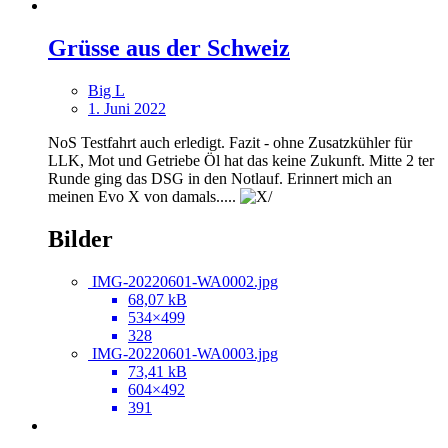
Grüsse aus der Schweiz
Big L
1. Juni 2022
NoS Testfahrt auch erledigt. Fazit - ohne Zusatzkühler für
LLK, Mot und Getriebe Öl hat das keine Zukunft. Mitte 2 ter
Runde ging das DSG in den Notlauf. Erinnert mich an
meinen Evo X von damals.....
Bilder
IMG-20220601-WA0002.jpg
68,07 kB
534×499
328
IMG-20220601-WA0003.jpg
73,41 kB
604×492
391