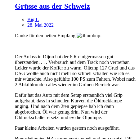
Grüsse aus der Schweiz
Big L
28. Mai 2022
Danke für den netten Empfang
Der Anlass in Dijon hat der 6 R einigermassen gut
überstanden. . . . Verbrauch auf dem Track noch vertretbar.
Leider wurde der Koffer zu warm, Öltemp 127 Grad und das
DSG wollte auch nicht mehr so schnell schalten wie ich es
mir wünschte. Also gefühlte 100 PS zum Fahren. Wobei nach
2 Abkühlrunden alles wieder im Grünen Bereich war.
Dafür hat das Auto mit dem Setup erstaunlich viel Grip
aufgebaut, dass in schnellen Kurven die Öldrucklampe
anging. Und nach dem 2ten gepiepse hab ich dann
abgebrochen. Öl war genug drin. Nun wird der
Öldruckschalter ersetzt und ev die Ölpumpe.
Paar kleine Arbeiten wurden gestern noch ausgeführt.
Bremsleitungen HA waren vergammelt und nun ersetzt, DP