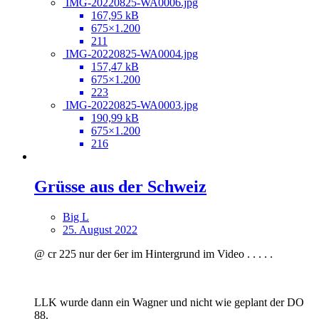
IMG-20220825-WA0006.jpg
167,95 kB
675×1.200
211
IMG-20220825-WA0004.jpg
157,47 kB
675×1.200
223
IMG-20220825-WA0003.jpg
190,99 kB
675×1.200
216
Grüsse aus der Schweiz
Big L
25. August 2022
@ cr 225 nur der 6er im Hintergrund im Video . . . . .
LLK wurde dann ein Wagner und nicht wie geplant der DO
88.