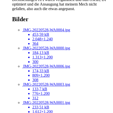
optimiert und die Ansaugung hat meinem Mech nicht
gefallen, also auch die etwas angepasst.
Bilder
IMG-20220528-WA0004.jpg
453,59 kB
2.048×1.240
364
IMG-20220528-WA0000.jpg
184,13 kB
1.313×1.200
300
IMG-20220528-WA0006.jpg
174,33 kB
809×1.200
308
IMG-20220528-WA0003.jpg
133,7 kB
776×1.200
312
IMG-20220528-WA0001.jpg
233,51 kB
1.612×1.200