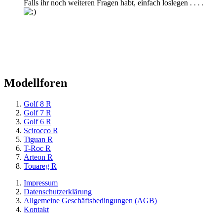
Falls ihr noch weiteren Fragen habt, einfach loslegen . . . .
Modellforen
Golf 8 R
Golf 7 R
Golf 6 R
Scirocco R
Tiguan R
T-Roc R
Arteon R
Touareg R
Impressum
Datenschutzerklärung
Allgemeine Geschäftsbedingungen (AGB)
Kontakt