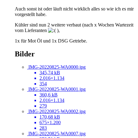
Auch sonst ist oder läuft nicht wirklich alles so wie ich es mir
vorgestellt habe.
Kühler sind nun 2 weitere verbaut (nach x Wochen Wartezeit
vom Lieferanten
),
1x für Mot Öl und 1x DSG Getriebe.
Bilder
IMG-20220825-WA0000.jpg
345,74 kB
2.016×1.134
354
IMG-20220825-WA0001.jpg
360,6 kB
2.016×1.134
279
IMG-20220825-WA0002.jpg
170,68 kB
675×1.200
283
IMG-20220825-WA0007.jpg