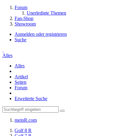
Forum
Unerledigte Themen
Fan-Shop
Showroom
Anmelden oder registrieren
Suche
Alles
Alles
Artikel
Seiten
Forum
Erweiterte Suche
meinR.com
Golf 8 R
Golf 7 R