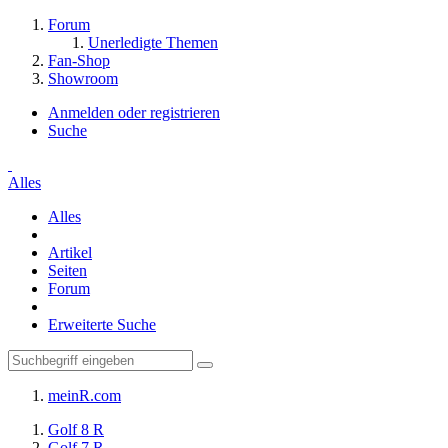
Forum
Unerledigte Themen
Fan-Shop
Showroom
Anmelden oder registrieren
Suche
Alles
Alles
Artikel
Seiten
Forum
Erweiterte Suche
meinR.com
Golf 8 R
Golf 7 R