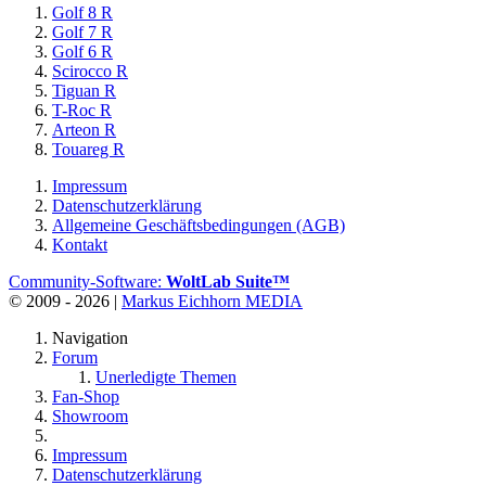
Golf 8 R
Golf 7 R
Golf 6 R
Scirocco R
Tiguan R
T-Roc R
Arteon R
Touareg R
Impressum
Datenschutzerklärung
Allgemeine Geschäftsbedingungen (AGB)
Kontakt
Community-Software:
WoltLab Suite™
© 2009 - 2026 |
Markus Eichhorn MEDIA
Navigation
Forum
Unerledigte Themen
Fan-Shop
Showroom
Impressum
Datenschutzerklärung