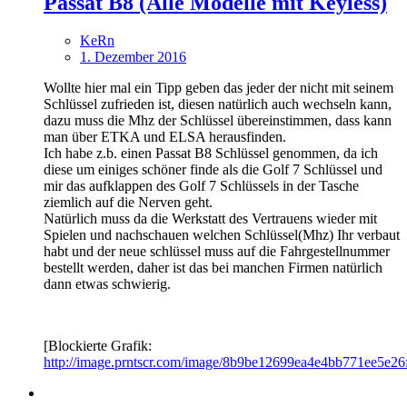
Passat B8 (Alle Modelle mit Keyless)
KeRn
1. Dezember 2016
Wollte hier mal ein Tipp geben das jeder der nicht mit seinem
Schlüssel zufrieden ist, diesen natürlich auch wechseln kann,
dazu muss die Mhz der Schlüssel übereinstimmen, dass kann
man über ETKA und ELSA herausfinden.
Ich habe z.b. einen Passat B8 Schlüssel genommen, da ich
diese um einiges schöner finde als die Golf 7 Schlüssel und
mir das aufklappen des Golf 7 Schlüssels in der Tasche
ziemlich auf die Nerven geht.
Natürlich muss da die Werkstatt des Vertrauens wieder mit
Spielen und nachschauen welchen Schlüssel(Mhz) Ihr verbaut
habt und der neue schlüssel muss auf die Fahrgestellnummer
bestellt werden, daher ist das bei manchen Firmen natürlich
dann etwas schwierig.
[Blockierte Grafik:
http://image.prntscr.com/image/8b9be12699ea4e4bb771ee5e26